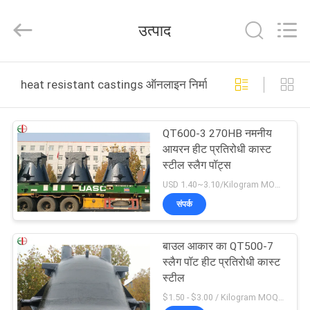
Bliss
Alloy
Casting
उत्पाद
&
Forging
Co.,LTD..
All
घर
Rights
Reserved.
heat resistant castings ऑनलाइन निर्माण
उत्पादों
QT600-3 270HB नमनीय
आयरन हीट प्रतिरोधी कास्ट
वीडियो
स्टील स्लैग पॉट्स
USD 1.40~3.10/Kilogram MOQ:एक टुकड़ा
हमारे
संपर्क
बारे
बाउल आकार का QT500-7
में
स्लैग पॉट हीट प्रतिरोधी कास्ट
स्टील
कारखाना
$1.50 - $3.00 / Kilogram MOQ:1000 किलोग्राम / किलोग्राम