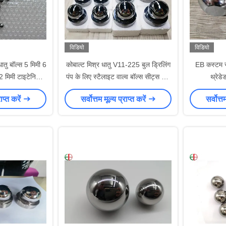
विडियो
विडियो
ातु बॉल्स 5 मिमी 6
कोबाल्ट मिश्र धातु V11-225 बुल ड्रिलिंग
EB कस्टम स्
2 मिमी टाइटेनियम
पंप के लिए स्टैलाइट वाल्व बॉल्स सीट्स जंग
थ्रेडे
प्रतिरोध
52100/Gc
राप्त करें
सर्वोत्तम मूल्य प्राप्त करें
सर्वोत्त
बियरिन क