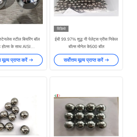
विडियो
टेनलेस स्टील बियरिंग बॉल
ईबी 99.97% शुद्ध नी पेलेट्स प्रीस निकेल
ड होल्स के साथ AISI
बॉल्स मोनेल के500 बॉल
r15/JIS SUJ2 100Cr6
म मूल्य प्राप्त करें
सर्वोत्तम मूल्य प्राप्त करें
े लिए क्रोम स्टील बॉल