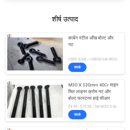
शीर्ष उत्पाद
कार्बन स्टील आँख बोल्ट और
नट
USD0.5/set ~ USD20/set MOQ:10 समूह
संपर्क
M30 X 530mm 40Cr माइन
मिल लाइनर क्रोम नट और
बोल्ट फास्टनर हाई सीआर
$8.90 - $10.00 / Set MOQ:5 Seats
संपर्क