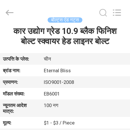
Bliss
Alloy
Casting
&
Forging
बोल्ट्स एंड नट्स
Co.,LTD..
All
कार उद्योग ग्रेड 10.9 ब्लैक फिनिश
घर
Rights
Reserved.
बोल्ट स्क्वायर हेड लाइनर बोल्ट
उत्पादों
उत्पत्ति के प्लेस:
चीन
वीडियो
ब्रांड नाम:
Eternal Bliss
प्रमाणन:
ISO9001-2008
हमारे
मॉडल संख्या:
EB6001
बारे
न्यूनतम आदेश
100 नग
में
मात्रा:
मूल्य:
$1 - $3 / Piece
कारखाना