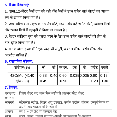
5. विशेष विशेषताएं:
1. डाया.12-मीटर मिलों तक की बड़ी बॉल मिलों में उच्च शक्ति वाले बोल्टों का व्यापक
रूप से उपयोग किया गया है।
2. उच्च शक्ति वाले स्क्रू का उपयोग छोटे, मध्यम और बड़े सीमेंट मिलों, कोयला मिलों
और खदान मिलों में मज़बूती से किया जा सकता है।
3. बेहतर यांत्रिक गुणों को प्राप्त करने के लिए उच्च शक्ति वाले बोल्टों को ठीक से
हीट-ट्रीट किया गया है।
4. मानक बोल्ट इकाइयों में एक रबड़ की अंगूठी, अवतल वॉशर, वसंत वॉशर और
अखरोट शामिल हैं।
6. रासायनिक संरचना:
संयोजन(%)
सी
सी
एम.एन.
एस
पी
करोड़
एमओ
42CrMo (4140
0.38-
0.40
0.60-
0.035
0.035
0.90-
0.15-
ग्रेड 8.8)
0.45
0.90
1.20
0.30
7. विवरण:
प्रोडक्ट
विशेष बोल्ट नट बॉल मिल मशीनरी लाइनर प्लेट बोल्ट
का नाम
सामग्री
स्टेनलेस स्टील, मिश्र धातु इस्पात, कार्बन स्टील, पीतल, एल्यूमीनियम या
अपनी आवश्यकताओं के रूप में
आकार
एम 2 ~ एम 30 या कस्टम मेड
खत्म
सादा, काला, जस्ता मढ़वाया/अपनी आवश्यकता के अनुसार