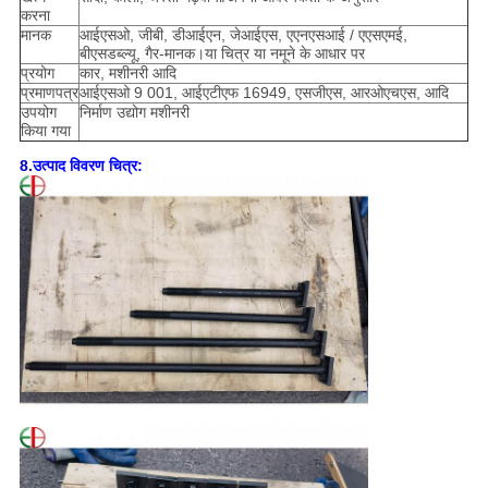
करना
मानक
आईएसओ, जीबी, डीआईएन, जेआईएस, एएनएसआई / एएसएमई,
बीएसडब्ल्यू, गैर-मानक।या चित्र या नमूने के आधार पर
प्रयोग
कार, ​​मशीनरी आदि
प्रमाणपत्र
आईएसओ 9 001, आईएटीएफ 16949, एसजीएस, आरओएचएस, आदि
उपयोग
निर्माण उद्योग मशीनरी
किया गया
8.
उत्पाद विवरण चित्र: