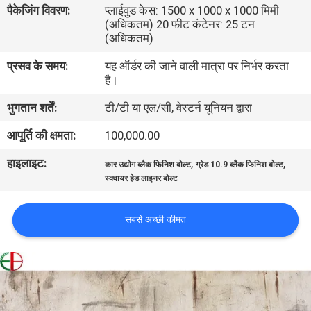
पैकेजिंग विवरण:
प्लाईवुड केस: 1500 x 1000 x 1000 मिमी
भ्रमण
(अधिकतम) 20 फीट कंटेनर: 25 टन
(अधिकतम)
गुणवत्ता
प्रसव के समय:
यह ऑर्डर की जाने वाली मात्रा पर निर्भर करता
है।
नियंत्रण
भुगतान शर्तें:
टी/टी या एल/सी, वेस्टर्न यूनियन द्वारा
संपर्क
आपूर्ति की क्षमता:
100,000.00
करें
हाइलाइट:
,
,
कार उद्योग ब्लैक फिनिश बोल्ट
ग्रेड 10.9 ब्लैक फिनिश बोल्ट
स्क्वायर हेड लाइनर बोल्ट
समाचार
सबसे अच्छी कीमत
एक
उद्धरण
की