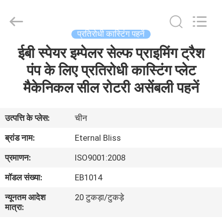
Bliss
Alloy
Casting
&
Forging
प्रतिरोधी कास्टिंग पहनें
Co.,LTD..
All
ईबी स्पेयर इम्पेलर सेल्फ प्राइमिंग ट्रैश
घर
Rights
Reserved.
पंप के लिए प्रतिरोधी कास्टिंग प्लेट
उत्पादों
मैकेनिकल सील रोटरी असेंबली पहनें
वीडियो
उत्पत्ति के प्लेस:
चीन
ब्रांड नाम:
Eternal Bliss
हमारे
प्रमाणन:
ISO9001:2008
बारे
मॉडल संख्या:
EB1014
में
न्यूनतम आदेश
20 टुकड़ा/टुकड़े
मात्रा:
कारखाना