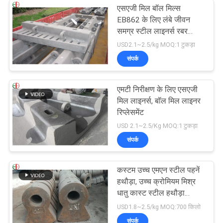
एसएजी मिल बॉल मिल्स
EB862 के लिए लंबे जीवन
समग्र स्टील लाइनर्स रबर
लाइनर
USD2.1~2.5/kg MOQ:1 टुकड़ा
संपर्क
एमटी निरीक्षण के लिए एसएजी
मिल लाइनर्स, बॉल मिल लाइनर
रिप्लेसमेंट
USD 2.1~2.5/Kg MOQ:1 टुकड़ा
संपर्क
कस्टम उच्च एमएन स्टील पहनें
हथौड़ा, उच्च क्रोमियम मिश्र
धातु कास्ट स्टील हथौड़ा
EB19047
USD1.8~2.5/kg MOQ:700 किलो
संपर्क