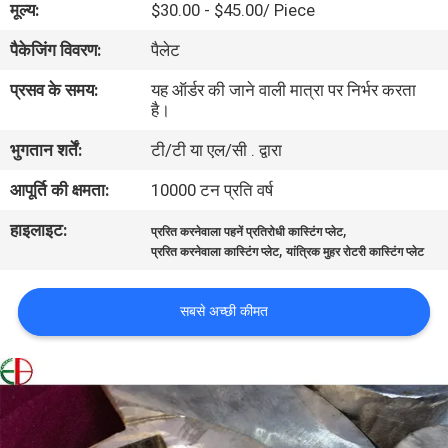
मूल्य:
$30.00 - $45.00/ Piece
भ्रमण
पैकेजिंग विवरण:
पैलेट
गुणवत्ता
प्रसव के समय:
यह ऑर्डर की जाने वाली मात्रा पर निर्भर करता
है।
नियंत्रण
भुगतान शर्तें:
टी/टी या एल/सी . द्वारा
संपर्क
आपूर्ति की क्षमता:
10000 टन प्रति वर्ष
करें
हाइलाइट:
,
प्ररित करनेवाला पहनें प्रतिरोधी कास्टिंग प्लेट
,
प्ररित करनेवाला कास्टिंग प्लेट
यांत्रिक मुहर रोटरी कास्टिंग प्लेट
समाचार
सबसे अच्छी कीमत
एक
उद्धरण
की