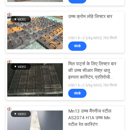
उच्च क्रोम लोहे लिफ्टर बार
USD1.8~2.5/kg MOQ:700 किलो
संपर्क
मिल पार्ट्स के लिए लिफ्टर बार
की उच्च सीआर मिश्र धातु
इस्पात कास्टिंग, प्रतिरोधी
EB2009 पहनें
USD1.8~2.5/kg MOQ:700 किलो
संपर्क
Mn13 उच्च मैंगनीज स्टील
AS2074 H1A उच्च Mn
स्टील रेत कास्टिंग