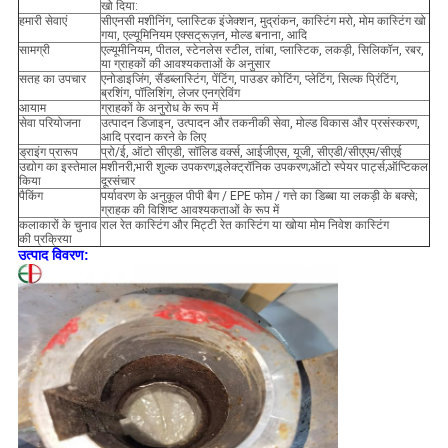
खो दिया:
हमारी सेवाएं
सीएनसी मशीनिंग, प्लास्टिक इंजेक्शन, मुद्रांकन, कास्टिंग मरो, मोम कास्टिंग खो
गया, एल्यूमिनियम एक्सट्रूज़न, मोल्ड बनाना, आदि
सामग्री
एल्यूमीनियम, पीतल, स्टेनलेस स्टील, तांबा, प्लास्टिक, लकड़ी, सिलिकॉन, रबर,
या ग्राहकों की आवश्यकताओं के अनुसार
सतह का उपचार
एनोडाइजिंग, सैंडब्लास्टिंग, पेंटिंग, पाउडर कोटिंग, प्लेटिंग, सिल्क प्रिंटिंग,
ब्रशिंग, पॉलिशिंग, लेजर एनग्रेविंग
आयाम
ग्राहकों के अनुरोध के रूप में
सेवा परियोजना
उत्पादन डिजाइन, उत्पादन और तकनीकी सेवा, मोल्ड विकास और प्रसंस्करण,
आदि प्रदान करने के लिए
ड्राइंग प्रारूप
प्रो/ई, ऑटो सीएडी, सॉलिड वर्क्स, आईजीएस, यूजी, सीएडी/सीएएम/सीएई
उद्योग का इस्तेमाल
मशीनरी;भारी शुल्क उपकरण;इलेक्ट्रॉनिक उपकरण;ऑटो स्पेयर पार्ट्स;ऑप्टिकल
किया
दूरसंचार
पैकिंग
पर्यावरण के अनुकूल पीपी बैग / EPE फोम / गत्ते का डिब्बा या लकड़ी के बक्से;
ग्राहक की विशिष्ट आवश्यकताओं के रूप में
कलाकारों के चुनाव
राल रेत कास्टिंग और मिट्टी रेत कास्टिंग या खोया मोम निवेश कास्टिंग
की प्रक्रिया
उत्पाद विवरण: