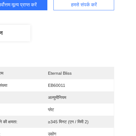
र्वोत्तम मूल्य प्राप्त करें
हमसे संपर्क करें
णन
नाम
Eternal Bliss
ंख्या
EB60011
अल्युमीनियम
प्लेट
ने की क्षमता:
≥345 मिनट (एन / मिमी 2)
:
उद्योग