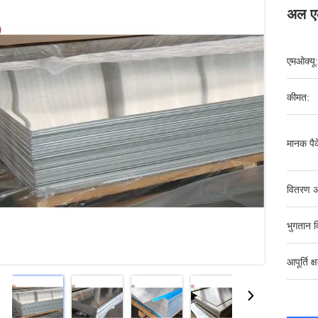
अल एल
एमओक्यू:
कीमत:
मानक पैक
वितरण अ
भुगतान व
आपूर्ति क्