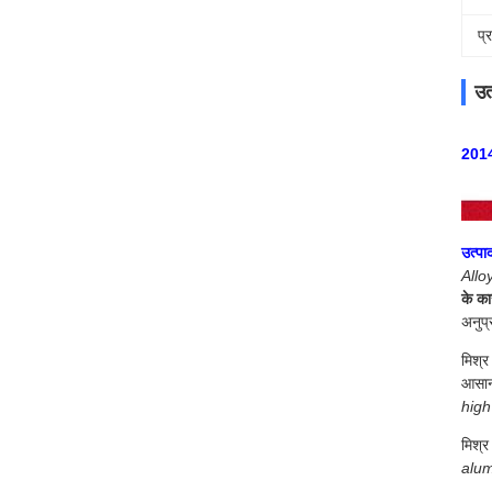
प्
उत
2014 
उत्पा
Allo
के का
अनुप्
मिश्र
आसान
high
मिश्र
alum