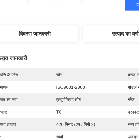
स
विवरण जानकारी
उत्पाद का वर्
स्तृत जानकारी
पत्ति के प्लेस
चीन
ब्रांड 
रमाणन
ISO9001-2008
मॉडल स
्पाद का नाम:
एल्यूमीनियम शीट
ग्रेड:
वभाव:
T6
प्रकार:
्यता ताकत:
420 मिनट (एन / मिमी 2)
नम्य हो
:
चांदी
आवेदन