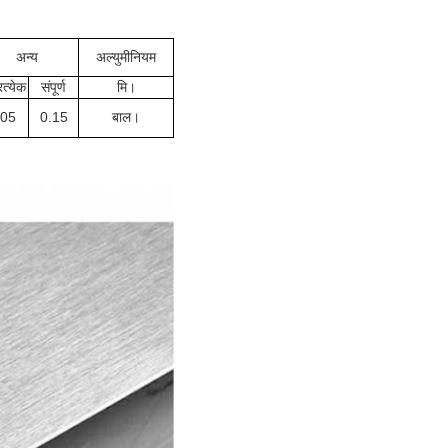
अन्य
अल्युमीनियम
रत्येक
संपूर्ण
मि।
.05
0.15
बाल।