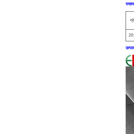
रासा
ग्
20
उत्पा