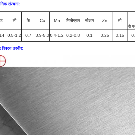
यनिक संरचना:
रेड
सी
फे
Cu
Mn
मिलीग्राम
सीआर
Zn
ती
से प्
14
0.5-1.2
0.7
3.9-5.0
0.4-1.2
0.2-0.8
0.1
0.25
0.15
0
द विवरण तस्वीर: