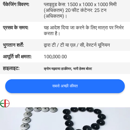
पैकेजिंग विवरण:
प्लाइवुड केस: 1500 x 1000 x 1000 मिमी
भ्रमण
(अधिकतम) 20 फीट कंटेनर: 25 टन
(अधिकतम)।
गुणवत्ता
प्रसव के समय:
यह आदेश दिया जा करने के लिए मात्रा पर निर्भर
करता है।
नियंत्रण
भुगतान शर्तें:
द्वारा टी / टी या एल / सी, वेस्टर्न यूनियन
संपर्क
आपूर्ति की क्षमता:
100,000.00
करें
हाइलाइट:
,
क्रोम मढ़वाया हार्डवेयर
भारी हेक्स बोल्ट
समाचार
सबसे अच्छी कीमत
एक
उद्धरण
की