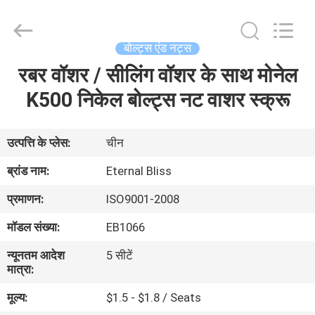
Bliss
Alloy
Casting
&
Forging
बोल्ट्स एंड नट्स
Co.,LTD..
All
रबर वॉशर / सीलिंग वॉशर के साथ मोनेल
घर
Rights
Reserved.
K500 निकेल बोल्ट्स नट वाशर स्क्रू
उत्पादों
उत्पत्ति के प्लेस:
चीन
वीडियो
ब्रांड नाम:
Eternal Bliss
प्रमाणन:
ISO9001-2008
हमारे
मॉडल संख्या:
EB1066
बारे
न्यूनतम आदेश
5 सीटें
में
मात्रा:
मूल्य:
$1.5 - $1.8 / Seats
कारखाना