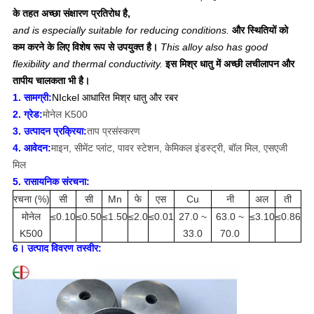
के तहत अच्छा संक्षारण प्रतिरोध है,
and is especially suitable for reducing conditions.
और स्थितियों को
कम करने के लिए विशेष रूप से उपयुक्त है।
This alloy also has good
flexibility and thermal conductivity.
इस मिश्र धातु में अच्छी लचीलापन और
तापीय चालकता भी है।
1. सामग्री:
NIckel आधारित मिश्र धातु और रबर
2. ग्रेड:
मोनेल K500
3. उत्पादन प्रक्रिया:
ताप प्रसंस्करण
4. आवेदन:
माइन, सीमेंट प्लांट, पावर स्टेशन, केमिकल इंडस्ट्री, बॉल मिल, एसएजी
मिल
5. रासायनिक संरचना:
रचना (%)
सी
सी
Mn
फे
एस
Cu
नी
अल
ती
मोनेल
≤0.10
≤0.50
≤1.50
≤2.0
≤0.01
27.0 ~
63.0 ~
≤3.10
≤0.86
K500
33.0
70.0
6।
उत्पाद विवरण तस्वीर: