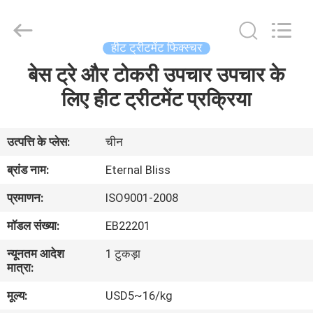
Bliss
Alloy
Casting
&
Forging
हीट ट्रीटमेंट फिक्स्चर
Co.,LTD..
All
बेस ट्रे और टोकरी उपचार उपचार के
घर
Rights
Reserved.
लिए हीट ट्रीटमेंट प्रक्रिया
उत्पादों
उत्पत्ति के प्लेस:
चीन
वीडियो
ब्रांड नाम:
Eternal Bliss
प्रमाणन:
ISO9001-2008
हमारे
मॉडल संख्या:
EB22201
बारे
न्यूनतम आदेश
1 टुकड़ा
में
मात्रा:
मूल्य:
USD5~16/kg
कारखाना