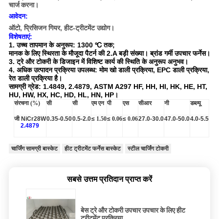
चार्ज करना।
आवेदन:
ऑटो, प्रिसिजन गियर, हीट-ट्रीटमेंट उद्योग।
विशेषताएं:
1. उच्च तापमान के अनुरूप: 1300 ℃ तक;
मानक के लिए स्थिरता के मौजूदा पैटर्न की 2.A बड़ी संख्या। ब्रांड गर्मी उपचार फर्नेस।
3. ट्रे और टोकरी के डिजाइन में विशिष्ट कार्य की स्थिति के अनुरूप अनुभव।
4. अधिक उत्पादन प्रक्रिया उपलब्ध: मोम खो डाली प्रक्रिया, EPC डाली प्रक्रिया,
रेत डाली प्रक्रिया है।
सामग्री ग्रेड: 1.4849, 2.4879, ASTM A297 HF, HH, HI, HK, HE, HT,
HU, HW, HX, HC, HD, HL, HN, HP।
संरचना (%)
सी
सी
एम
एन
पी
एस
सीआर
नी
डब्ल्यू
जी NiCr28W
0.35-0.50
0.5-2.0
≤
1.50
≤
0.06
≤
0.06
27.0-30.0
47.0-50.0
4.0-5.5
2.4879
चार्जिंग सामग्री बास्केट
हीट ट्रीटमेंट फर्नेस बास्केट
स्टील चार्जिंग टोकरी
सबसे उत्तम प्रतिदान प्राप्त करें
बेस ट्रे और टोकरी उपचार उपचार के लिए हीट
ट्रीटमेंट प्रक्रिया