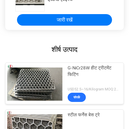
जारी रखें
शीर्ष उत्पाद
G-NiCr28W हीट ट्रीटमेंट
फिटिंग
USD52.5~16/Kilogram MOQ:20 किलोग्राम / किलोग्राम
संपर्क
स्टील फर्नेस बेस ट्रे