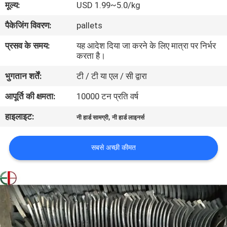
मूल्य:
USD 1.99~5.0/kg
भ्रमण
पैकेजिंग विवरण:
pallets
गुणवत्ता
प्रसव के समय:
यह आदेश दिया जा करने के लिए मात्रा पर निर्भर
करता है।
नियंत्रण
भुगतान शर्तें:
टी / टी या एल / सी द्वारा
संपर्क
आपूर्ति की क्षमता:
10000 टन प्रति वर्ष
करें
हाइलाइट:
,
नी हार्ड सामग्री
नी हार्ड लाइनर्स
समाचार
सबसे अच्छी कीमत
एक
उद्धरण
की