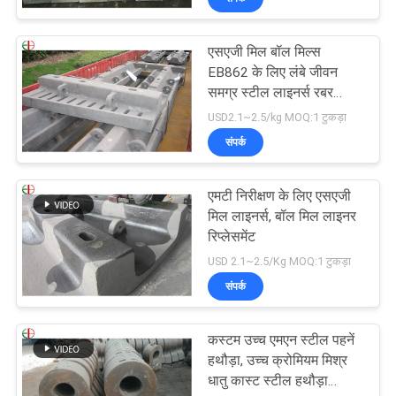
एसएजी मिल बॉल मिल्स
EB862 के लिए लंबे जीवन
समग्र स्टील लाइनर्स रबर
लाइनर
USD2.1~2.5/kg MOQ:1 टुकड़ा
संपर्क
एमटी निरीक्षण के लिए एसएजी
मिल लाइनर्स, बॉल मिल लाइनर
रिप्लेसमेंट
USD 2.1~2.5/Kg MOQ:1 टुकड़ा
संपर्क
कस्टम उच्च एमएन स्टील पहनें
हथौड़ा, उच्च क्रोमियम मिश्र
धातु कास्ट स्टील हथौड़ा