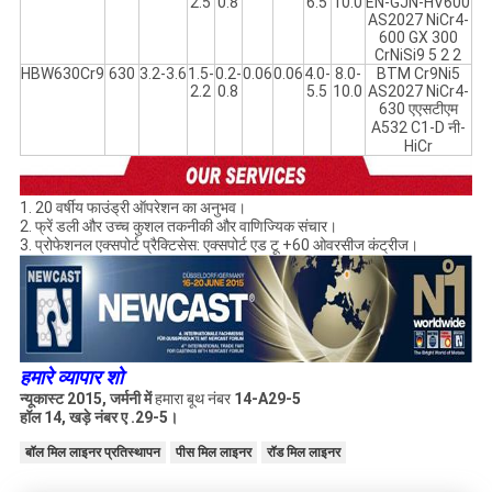
2.5
0.8
6.5
10.0
EN-GJN-HV600
AS2027 NiCr4-
600 GX 300
CrNiSi9 5 2 2
HBW630Cr9
630
3.2-3.6
1.5-
0.2-
0.06
0.06
4.0-
8.0-
BTM Cr9Ni5
2.2
0.8
5.5
10.0
AS2027 NiCr4-
630 एएसटीएम
A532 C1-D नी-
HiCr
1. 20 वर्षीय फाउंड्री ऑपरेशन का अनुभव।
2. फ्रें
डली और उच्च कुशल तकनीकी और वाणिज्यिक संचार।
3. प्रोफेशनल एक्सपोर्ट प्रैक्टिसेस: एक्सपोर्ट
एड टू +60 ओवरसीज कंट्रीज।
हमारे व्यापार शो
न्यूकास्ट 2015, जर्मनी में
हमारा बूथ नंबर
14-A29-5
हॉल 14, खड़े नंबर ए .29-5।
बॉल मिल लाइनर प्रतिस्थापन
पीस मिल लाइनर
रॉड मिल लाइनर