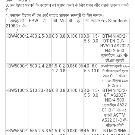
उपयोग करते हैं
।
3. हम बेहतर पहनने के प्रदर्शन को प्राप्त करने के लिए शमन और तड़के उपचार करते
हैं।
4. रसायन विज्ञान नी-एच आर्द
व्हाइट आयरन सामग्री के लिए मानक।
आईएसओ
HBW
सी
सी
Mn
पी
एस
नी
सीआर
Eqv.Standards
21988 / जेएन
/
HBW480Cr2
480
2.5-3.0
0.8
0.8
0.10
0.10
3.0-
1.5-
BTM Ni4Cr2-
5.5
3.0
DT EN-GJN-
HV520 AS2027
NiCr2-500
एएसटीएम 532 नी-
सीआर-एलसी
HBW500Cr9
500
2.4-2.8
1.5-
0.2-
0.06
0.06
4.0-
8.0-
एन-जीजेएन-एचवी ५५०
2.2
0.8
5.5
10.0
नी-सीआर-एचसी एएस
२०२ Cr नी-सीआर
१-५५० जीएक्स ३३०
NiCr ४ २
HBW510Cr2
510
30.-3.6
0.8
0.8
0.10
0.10
3.0-
1.5-
BTM Ni4Cr2-
5.5
3.0
GT AS2027
NiCr4-500
एएसटीएम A532
C1-B नी-सीआर-
एचसी ASTM
A532 C1-C नी-
सीआर-जीबी
HBW555Cr9
555
2.5-3.5
1.5-
0.3-
0.08
0.08
4.5-
8.0-
BTM Cr9Ni5