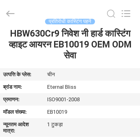
Bliss
Alloy
Casting
&
Forging
प्रतिरोधी कास्टिंग पहनें
Co.,LTD..
All
HBW630Cr9 निवेश नी हार्ड कास्टिंग
घर
Rights
Reserved.
व्हाइट आयरन EB10019 OEM ODM
उत्पादों
सेवा
वीडियो
उत्पत्ति के प्लेस:
चीन
ब्रांड नाम:
Eternal Bliss
हमारे
प्रमाणन:
ISO9001-2008
बारे
मॉडल संख्या:
EB10019
में
न्यूनतम आदेश
1 टुकड़ा
मात्रा:
कारखाना