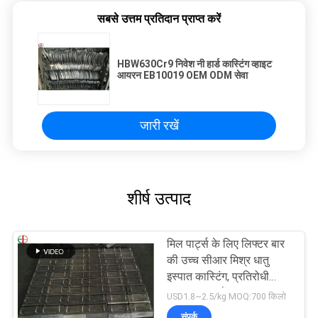
सबसे उत्तम प्रतिदान प्राप्त करें
HBW630Cr9 निवेश नी हार्ड कास्टिंग व्हाइट
आयरन EB10019 OEM ODM सेवा
जारी रखें
शीर्ष उत्पाद
मिल पार्ट्स के लिए लिफ्टर बार
की उच्च सीआर मिश्र धातु
इस्पात कास्टिंग, प्रतिरोधी
EB2009 पहनें
USD1.8~2.5/kg MOQ:700 किलो
संपर्क