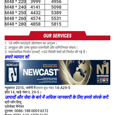
M48 * 220
3999
4956
M48 * 240
4141
5098
M48 * 250
4432
5389
M48 * 260
4574
5531
M48 * 280
4858
5815
1. 18 वर्षीय फाउंड्री ऑपरेशन का अनुभव।
2. अनुकूल और उच्च कुशल तकनीकी और वाणिज्यिक संचार।
3. व्यावसायिक निर्यात प्रथाएँ: +60 विदेशी देशों को निर्यात की गई हैं।
हमारे व्यापार शो
न्यूकास्ट 2015, जर्मनी में
हमारा बूथ नंबर
14-A29-5
हॉल 14, खड़े नंबर ए .29-5।
उत्पादों और सेवा के बारे में अधिक जानकारी के लिए हमसे संपर्क करें:
श्री जॉन लियू
प्रोजेक्ट मैनेजर
दूरभाष: 0086-188 0059 6372