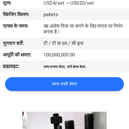
मूल्य:
USD4/set ~ USD20/set
भ्रमण
पैकेजिंग विवरण:
pallets
गुणवत्ता
प्रसव के समय:
यह आदेश दिया जा करने के लिए मात्रा पर निर्भर
करता है।
नियंत्रण
भुगतान शर्तें:
टी / टी या एल / सी द्वारा
संपर्क
आपूर्ति की क्षमता:
100,000,000.00
करें
हाइलाइट:
,
उच्च तन्यता बोल्ट
भारी हेक्स बोल्ट
समाचार
सबसे अच्छी कीमत
एक
उद्धरण
की