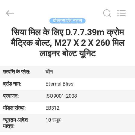
Bliss
Alloy
Casting
&
Forging
बोल्ट्स एंड नट्स
Co.,LTD..
All
सिया मिल के लिए D.7.7.39m क्रोम
घर
Rights
Reserved.
मैट्रिक बोल्ट, M27 X 2 X 260 मिल
उत्पादों
लाइनर बोल्ट यूनिट
वीडियो
उत्पत्ति के प्लेस:
चीन
ब्रांड नाम:
Eternal Bliss
हमारे
प्रमाणन:
ISO9001-2008
बारे
मॉडल संख्या:
EB312
में
न्यूनतम आदेश
10 समूह
मात्रा:
कारखाना