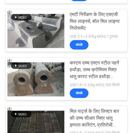
एमटी निरीक्षण के लिए एसएजी
मिल लाइनर्स, बॉल मिल लाइनर
रिप्लेसमेंट
USD 2.1~2.5/Kg MOQ:1 टुकड़ा
संपर्क
कस्टम उच्च एमएन स्टील पहनें
हथौड़ा, उच्च क्रोमियम मिश्र
धातु कास्ट स्टील हथौड़ा
EB19047
USD1.8~2.5/kg MOQ:700 किलो
संपर्क
मिल पार्ट्स के लिए लिफ्टर बार
की उच्च सीआर मिश्र धातु
इस्पात कास्टिंग, प्रतिरोधी
EB2009 पहनें
USD1.8~2.5/kg MOQ:700 किलो