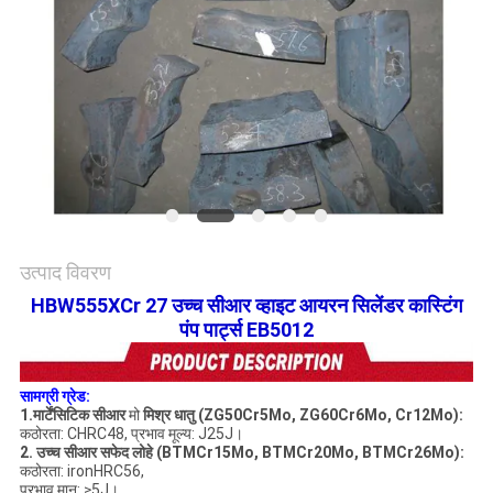
विनती
करे
साइटमैप
गोपनीयता
नीति
उत्पाद विवरण
HBW555XCr 27 उच्च सीआर व्हाइट आयरन सिलेंडर कास्टिंग
पंप पार्ट्स EB5012
सामग्री ग्रेड:
1.मार्टेंसिटिक सीआर
मो
मिश्र धातु (ZG50Cr5Mo, ZG60Cr6Mo, Cr12Mo):
कठोरता: CHRC48, प्रभाव मूल्य: J25J।
2. उच्च सीआर सफेद लोहे (BTMCr15Mo, BTMCr20Mo, BTMCr26Mo):
कठोरता: ironHRC56,
प्रभाव मान: ≥5J।