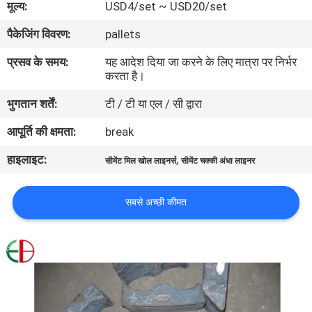
मूल्य:
USD4/set ~ USD20/set
भ्रमण
पैकेजिंग विवरण:
pallets
गुणवत्ता
प्रसव के समय:
यह आदेश दिया जा करने के लिए मात्रा पर निर्भर
करता है।
नियंत्रण
भुगतान शर्तें:
टी / टी या एल / सी द्वारा
संपर्क
आपूर्ति की क्षमता:
break
करें
हाइलाइट:
,
सीमेंट मिल खोल लाइनर्स
सीमेंट चक्की अंधा लाइनर
समाचार
सबसे अच्छी कीमत
एक
उद्धरण
की