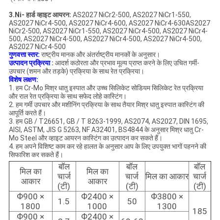
3.Ni- हार्ड व्हाइट आयरन:
AS2027 NiCr2-500, AS2027 NiCr1-550,
AS2027 NiCr4-500, AS2027 NiCr4-600, AS2027 NiCr4-630AS2027
NiCr2-500, AS2027 NiCr1-550, AS2027 NiCr4-500, AS2027 NiCr4-
500, AS2027 NiCr4-500, AS2027 NiCr4-500, AS2027 NiCr4-500,
AS2027 NiCr4-500
गुणवत्ता स्तर:
राष्ट्रीय मानक और अंतर्राष्ट्रीय मानकों के अनुसार।
उत्पादन प्रक्रिया
:
आदर्श कठोरता और प्रभाव मूल्य प्राप्त करने के लिए उचित गर्मी-
उपचार (शमन और तड़के) प्रक्रिया के साथ रेत प्रक्रिया।
विशेष लक्षण:
1. हम Cr-Mo मिश्र धातु इस्पात और उच्च सिलिकेट सोडियम सिलिकेट रेत प्रक्रिया
और राल रेत प्रक्रिया के साथ सफेद लोहे कास्टिंग।
2. हम गर्मी उपचार और मशीनिंग प्रक्रिया के साथ तैयार मिश्र धातु इस्पात कास्टिंग की
आपूर्ति करते हैं।
3. हम GB / T26651, GB / T 8263-1999, AS2074, AS2027, DIN 1695,
AISI, ASTM, JIS G 5263, NF A32401, BS4844 के अनुसार मिश्र धातु Cr-
Mo Steel और व्हाइट आयरन कास्टिंग का उत्पादन कर सकते हैं।
4. हम अपने विशिष्ट काम कर रहे हालत के अनुसार आप के लिए उपयुक्त भागों पहनने की
सिफारिश कर सकते हैं।
बॉल
बॉल
बॉल
मिल का
मिल का
चार्ज
चार्ज
मिल का आकार
चार्ज
आकार
आकार
(टी)
(टी)
(टी)
Ф900 ×
Ф2400 ×
Ф3800 ×
1.5
50
1800
1000
1300
185
Ф900 ×
Ф2400 ×