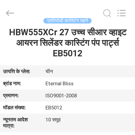
Bliss
Alloy
Casting
&
Forging
प्रतिरोधी कास्टिंग पहनें
Co.,LTD..
All
HBW555XCr 27 उच्च सीआर व्हाइट
घर
Rights
Reserved.
आयरन सिलेंडर कास्टिंग पंप पार्ट्स
उत्पादों
EB5012
वीडियो
उत्पत्ति के प्लेस:
चीन
ब्रांड नाम:
Eternal Bliss
हमारे
प्रमाणन:
ISO9001-2008
बारे
मॉडल संख्या:
EB5012
में
न्यूनतम आदेश
10 समूह
मात्रा:
कारखाना