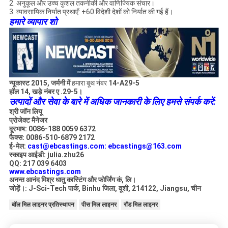
2. अनुकूल और उच्च कुशल तकनीकी और वाणिज्यिक संचार।
3. व्यावसायिक निर्यात प्रथाएँ: +60 विदेशी देशों को निर्यात की गई हैं।
हमारे व्यापार शो
न्यूकास्ट 2015, जर्मनी में
हमारा बूथ नंबर
14-A29-5
हॉल 14, खड़े नंबर ए .29-5।
उत्पादों और सेवा के बारे में अधिक जानकारी के लिए हमसे संपर्क करें:
श्री जॉन लियू
प्रोजेक्ट मैनेजर
दूरभाष: 0086-188 0059 6372
फैक्स: 0086-510-6879 2172
ई-मेल:
cast@ebcastings.com:
ebcastings@163.com
स्काइप आईडी: julia.zhu26
QQ: 217 039 6403
www.ebcastings.com
अनन्त आनंद मिश्र धातु कास्टिंग और फोर्जिंग कं, लि।
जोड़ें।: J-Sci-Tech पार्क, Binhu जिला, वूशी, 214122, Jiangsu, चीन
बॉल मिल लाइनर प्रतिस्थापन
पीस मिल लाइनर
रॉड मिल लाइनर