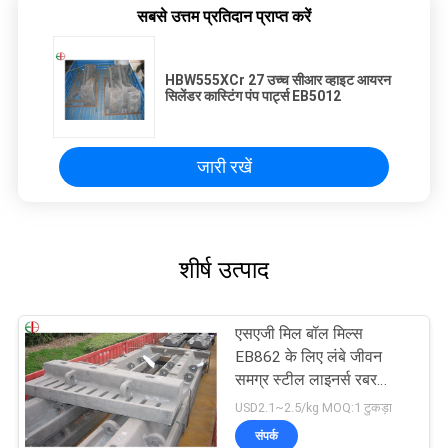
सबसे उत्तम प्रतिदान प्राप्त करें
HBW555XCr 27 उच्च सीआर व्हाइट आयरन
सिलेंडर कास्टिंग पंप पार्ट्स EB5012
जारी रखें
शीर्ष उत्पाद
एसएजी मिल बॉल मिल्स
EB862 के लिए लंबे जीवन
समग्र स्टील लाइनर्स रबर
लाइनर
USD2.1~2.5/kg MOQ:1 टुकड़ा
संपर्क