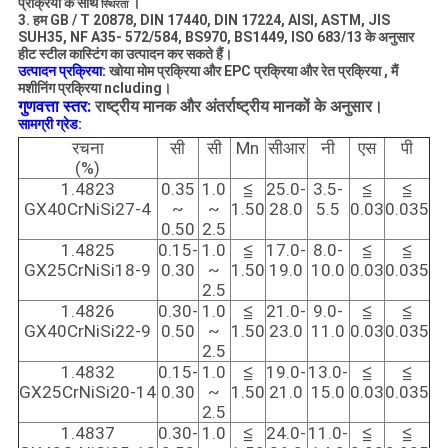
प्रक्रिया के साथ
।
स्थिरता
3. हम GB / T 20878, DIN 17440, DIN 17224, AISI, ASTM, JIS
SUH35, NF A35- 572/584, BS970, BS1449, ISO 683/13 के अनुसार
हीट स्टील कास्टिंग का उत्पादन कर सकते हैं।
उत्पादन प्रक्रिया:
खोया मोम प्रक्रिया
और EPC प्रक्रिया
और
रेत प्रक्रिया
, मैं
मशीनिंग प्रक्रिया ncluding।
गुणवत्ता स्तर:
राष्ट्रीय मानक और अंतर्राष्ट्रीय मानकों के अनुसार।
सामग्री ग्रेड:
रचना
सी
सी
Mn
सीआर
नी
एस
पी
(%)
1.4823
0.35
1.0
≦
25.0-
3.5-
≦
≦
GX40CrNiSi27-4
~
~
1.50
28.0
5.5
0.03
0.035
0.50
2.5
1.4825
0.15-
1.0
≦
17.0-
8.0-
≦
≦
GX25CrNiSi18-9
0.30
~
1.50
19.0
10.0
0.03
0.035
2.5
1.4826
0.30-
1.0
≦
21.0-
9.0-
≦
≦
GX40CrNiSi22-9
0.50
~
1.50
23.0
11.0
0.03
0.035
2.5
1.4832
0.15-
1.0
≦
19.0-
13.0-
≦
≦
GX25CrNiSi20-14
0.30
~
1.50
21.0
15.0
0.03
0.035
2.5
1.4837
0.30-
1.0
≦
24.0-
11.0-
≦
≦