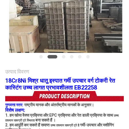
विनती
करे
साइटमैप
गोपनीयता
नीति
उत्पाद विवरण
18Cr8Ni मिश्र धातु इस्पात गर्मी उपचार वर्ग टोकरी रेत
कास्टिंग उच्च लागत प्रभावशीलता EB22258
गुणवत्ता स्तर:
राष्ट्रीय मानक और अंतर्राष्ट्रीय मानकों के अनुसार।
विशेष लक्षण:
1. हम
खोया वैक्स
प्रक्रिया
और
EPC प्रक्रिया
और
रेत डाली प्रक्रिया के
साथ
उच्च
बना सकते हैं
।
तापमान सामग्री ट्रे स्थिरता
2. हम आपूर्ति कर सकते हैं समाप्त
गर्मी-उपचार और मशीनिंग
उच्च तापमान सामग्री ट्रे है