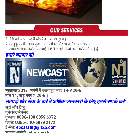
1. 16 वर्षीय फाउंड्री ऑपरेशन का अनुभव।
2. अनुकूल और उच्च कुशल तकनीकी और वाणिज्यिक संचार।
3. व्यावसायिक निर्यात प्रथाएँ: +60 विदेशी देशों को निर्यात की गई हैं।
हमारे व्यापार शो
न्यूकास्ट 2015, जर्मनी में
हमारा बूथ नंबर
14-A29-5
हॉल 14, खड़े नंबर ए .29-5।
उत्पादों और सेवा के बारे में अधिक जानकारी के लिए हमसे संपर्क करें:
श्री जॉन लियू
प्रोजेक्ट मैनेजर
दूरभाष: 0086-188 0059 6372
फैक्स: 0086-510-6879 2172
ई-मेल:
ebcasting@126.com
स्काइप आईडी: julia.zhu26