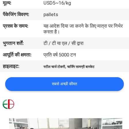
मूल्य:
USD5~16/kg
भ्रमण
पैकेजिंग विवरण:
pallets
गुणवत्ता
प्रसव के समय:
यह आदेश दिया जा करने के लिए मात्रा पर निर्भर
करता है।
नियंत्रण
भुगतान शर्तें:
टी / टी या एल / सी द्वारा
संपर्क
आपूर्ति की क्षमता:
प्रति वर्ष 5000 टन
करें
हाइलाइट:
,
स्टील चार्ज टोकरी
चार्जिंग सामग्री बास्केट
समाचार
सबसे अच्छी कीमत
एक
उद्धरण
की