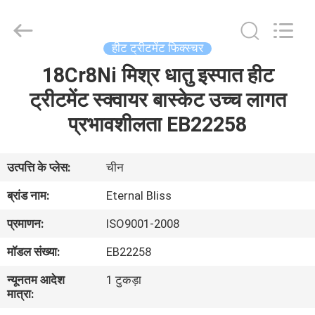
Bliss
Alloy
Casting
&
Forging
हीट ट्रीटमेंट फिक्स्चर
Co.,LTD..
All
18Cr8Ni मिश्र धातु इस्पात हीट
घर
Rights
Reserved.
ट्रीटमेंट स्क्वायर बास्केट उच्च लागत
उत्पादों
प्रभावशीलता EB22258
वीडियो
उत्पत्ति के प्लेस:
चीन
ब्रांड नाम:
Eternal Bliss
हमारे
प्रमाणन:
ISO9001-2008
बारे
मॉडल संख्या:
EB22258
में
न्यूनतम आदेश
1 टुकड़ा
मात्रा:
कारखाना