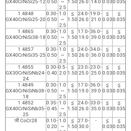
GX40CrNiSi25-12
0.50
~
1.50
26.0
14.0
0.03
0.035
2.5
1.4848
0.30-
1.0
≦
24.0-
19.0-
≦
≦
GX40CrNiSi25-20
0.50
~
1.50
26.0
21.0
0.03
0.035
2.5
1.4865
0.30-
1.0
≦
17.0-
36.0-
≦
≦
GX40CrNiSi38-18
0.50
~
1.50
19.0
39.0
0.03
0.035
2.5
1.4857
0.30-
1.0
≦
24.0-
34.0-
≦
≦
GX40CrNiSi35-25
0.50
~
1.50
26.0
36.0
0.03
0.035
2.5
1.4855
0.30-
0.5-
≦
23.0-
23.0-
≦
≦
GX30CrNiSiNb24-
0.40
2.0
1.50
25.0
25.0
0.03
0.035
24
1.4849
0.30-
1.0
≦
17.0-
36.0-
≦
≦
GX40CrNiSiNb38-
0.50
~
1.50
19.0
39.0
0.03
0.035
18
2.5
1.4852
0.35-
1.0
≦
24.0-
33.0-
≦
≦
GX40CrNiSiNb35-
0.45
~
1.50
26.0
35.0
0.03
0.035
25
2.5
जी CoCr28
0.10-
1.0
≦
27.0-
-
≦
≦
0.20
~
1.50
30.0
0.03
0.035