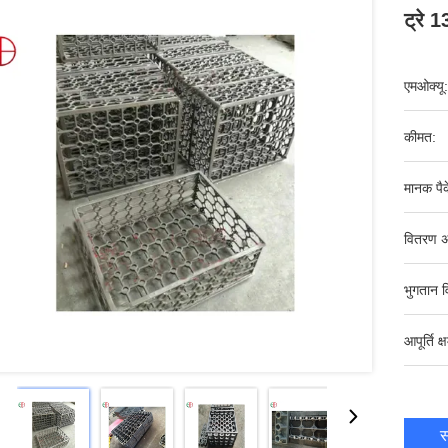
ट्रे 
एमओक्यू:
कीमत:
मानक पैक
वितरण अ
भुगतान व
आपूर्ति क्
स