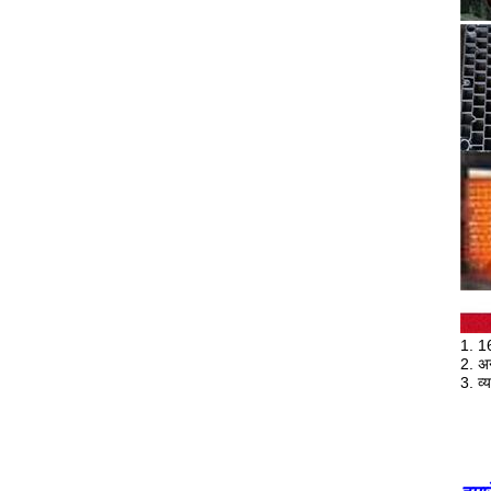
1. 1
2. अ
3. व्