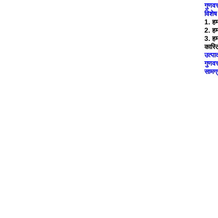
गुणवत्
विशेष
1. ह
2. हम
3. ह
कास्ट
उत्पा
गुणवत्
सामग्