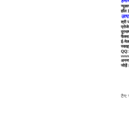
हमार
न्यूक
हॉल 
उत्प
श्री 
प्रोज
दूरभ
फैक्
ई-मे
स्का
QQ:
www
अनन्त
जोड़
टैग: