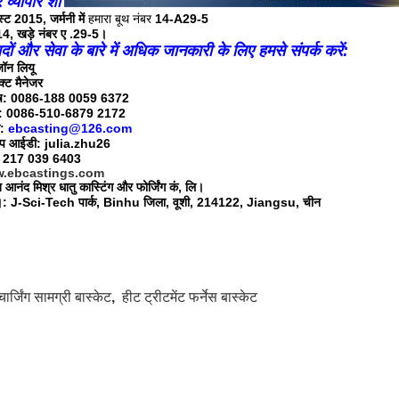
े व्यापार शो
ास्ट 2015, जर्मनी में
हमारा बूथ नंबर
14-A29-5
14, खड़े नंबर ए .29-5।
ादों और सेवा के बारे में अधिक जानकारी के लिए हमसे संपर्क करें:
जॉन लियू
ेक्ट मैनेजर
ाष: 0086-188 0059 6372
स: 0086-510-6879 2172
ल:
ebcasting@126.com
इप आईडी: julia.zhu26
 217 039 6403
.ebcastings.com
 आनंद मिश्र धातु कास्टिंग और फोर्जिंग कं, लि।
ें।: J-Sci-Tech पार्क, Binhu जिला, वूशी, 214122, Jiangsu, चीन
चार्जिंग सामग्री बास्केट
,
हीट ट्रीटमेंट फर्नेस बास्केट