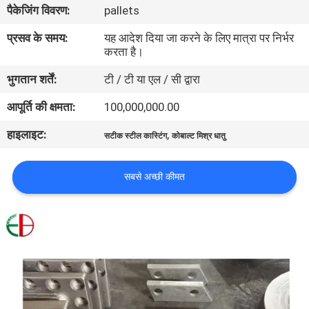
पैकेजिंग विवरण:
pallets
भ्रमण
प्रसव के समय:
यह आदेश दिया जा करने के लिए मात्रा पर निर्भर
करता है।
गुणवत्ता
भुगतान शर्तें:
टी / टी या एल / सी द्वारा
नियंत्रण
आपूर्ति की क्षमता:
100,000,000.00
संपर्क
हाइलाइट:
,
सटीक स्टील कास्टिंग
कोबाल्ट मिश्र धातु
करें
सबसे अच्छी कीमत
समाचार
एक
उद्धरण
की