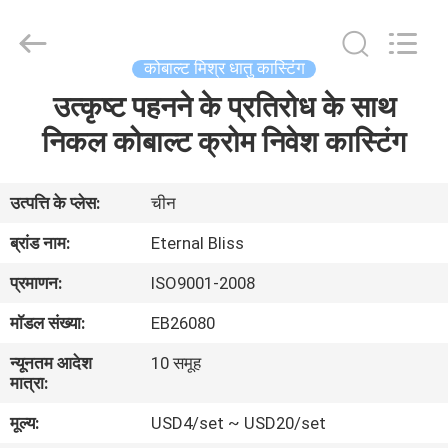
Bliss
Alloy
Casting
&
Forging
कोबाल्ट मिश्र धातु कास्टिंग
Co.,LTD..
All
उत्कृष्ट पहनने के प्रतिरोध के साथ
घर
Rights
Reserved.
निकल कोबाल्ट क्रोम निवेश कास्टिंग
उत्पादों
उत्पत्ति के प्लेस:
चीन
वीडियो
ब्रांड नाम:
Eternal Bliss
प्रमाणन:
ISO9001-2008
हमारे
मॉडल संख्या:
EB26080
बारे
न्यूनतम आदेश
10 समूह
में
मात्रा:
मूल्य:
USD4/set ~ USD20/set
कारखाना