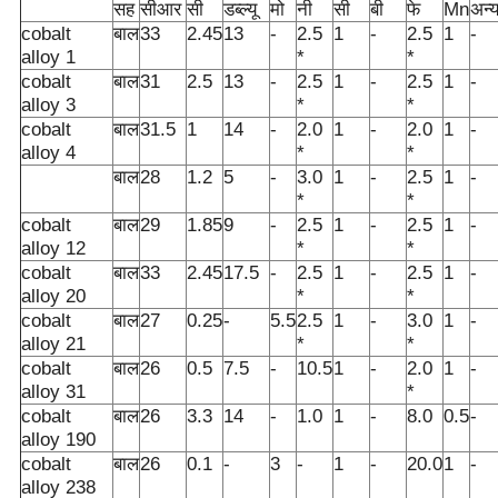
सह
सीआर
सी
डब्ल्यू
मो
नी
सी
बी
फे
Mn
अन्
cobalt
बाल
33
2.45
13
-
2.5
1
-
2.5
1
-
alloy 1
*
*
cobalt
बाल
31
2.5
13
-
2.5
1
-
2.5
1
-
alloy 3
*
*
cobalt
बाल
31.5
1
14
-
2.0
1
-
2.0
1
-
alloy 4
*
*
बाल
28
1.2
5
-
3.0
1
-
2.5
1
-
*
*
cobalt
बाल
29
1.85
9
-
2.5
1
-
2.5
1
-
alloy 12
*
*
cobalt
बाल
33
2.45
17.5
-
2.5
1
-
2.5
1
-
alloy 20
*
*
cobalt
बाल
27
0.25
-
5.5
2.5
1
-
3.0
1
-
alloy 21
*
*
cobalt
बाल
26
0.5
7.5
-
10.5
1
-
2.0
1
-
alloy 31
*
cobalt
बाल
26
3.3
14
-
1.0
1
-
8.0
0.5
-
alloy 190
cobalt
बाल
26
0.1
-
3
-
1
-
20.0
1
-
alloy 238