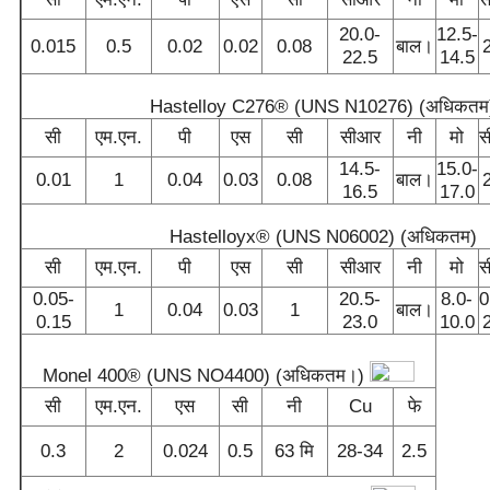
20.0-
12.5-
0.015
0.5
0.02
0.02
0.08
बाल।
22.5
14.5
Hastelloy C276® (UNS N10276) (अधिकतम
सी
एम.एन.
पी
एस
सी
सीआर
नी
मो
स
14.5-
15.0-
0.01
1
0.04
0.03
0.08
बाल।
16.5
17.0
Hastelloyx® (UNS N06002) (अधिकतम)
सी
एम.एन.
पी
एस
सी
सीआर
नी
मो
स
0.05-
20.5-
8.0-
0
1
0.04
0.03
1
बाल।
0.15
23.0
10.0
Monel 400® (UNS NO4400) (अधिकतम।)
सी
एम.एन.
एस
सी
नी
Cu
फे
0.3
2
0.024
0.5
63 मि
28-34
2.5