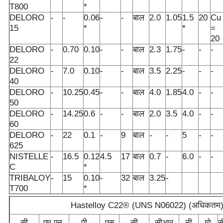
T800
*
DELORO
-
-
0.06
-
-
बाल
2.0
1.05
1.5
20
Cu
15
*
*
=
20
DELORO
-
0.70
0.10
-
-
बाल
2.3
1.75
-
-
-
22
DELORO
-
7.0
0.10
-
-
बाल
3.5
2.25
-
-
-
40
DELORO
-
10.25
0.45
-
-
बाल
4.0
1.85
4.0
-
-
50
DELORO
-
14.25
0.6
-
-
बाल
2.0
3.5
4.0
-
-
60
DELORO
-
22
0.1
-
9
बाल
-
-
5
-
-
625
NISTELLE
-
16.5
0.12
4.5
17
बाल
0.7
-
6.0
-
-
C
*
TRIBALOY
-
15
0.10
-
32
बाल
3.25
-
T700
*
Hastelloy C22® (UNS N06022) (अधिकतम
सी
एम.एन.
पी
एस
सी
सीआर
नी
मो
स