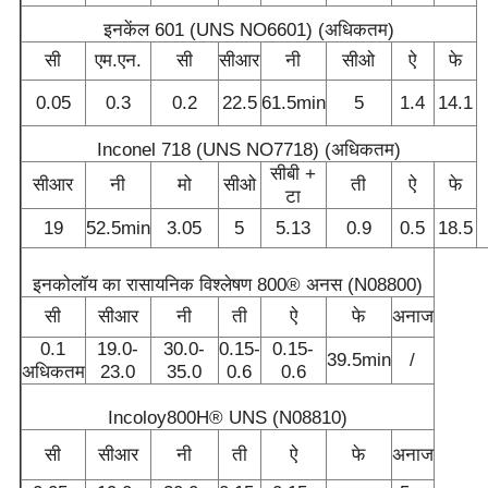
इनकेंल 601 (UNS NO6601) (अधिकतम)
सी
एम.एन.
सी
सीआर
नी
सीओ
ऐ
फे
0.05
0.3
0.2
22.5
61.5min
5
1.4
14.1
Inconel 718 (UNS NO7718) (अधिकतम)
सीबी +
सीआर
नी
मो
सीओ
ती
ऐ
फे
टा
19
52.5min
3.05
5
5.13
0.9
0.5
18.5
इनकोलॉय का रासायनिक विश्लेषण 800® अनस (N08800)
सी
सीआर
नी
ती
ऐ
फे
अनाज
0.1
19.0-
30.0-
0.15-
0.15-
39.5min
/
अधिकतम
23.0
35.0
0.6
0.6
Incoloy800H® UNS (N08810)
सी
सीआर
नी
ती
ऐ
फे
अनाज