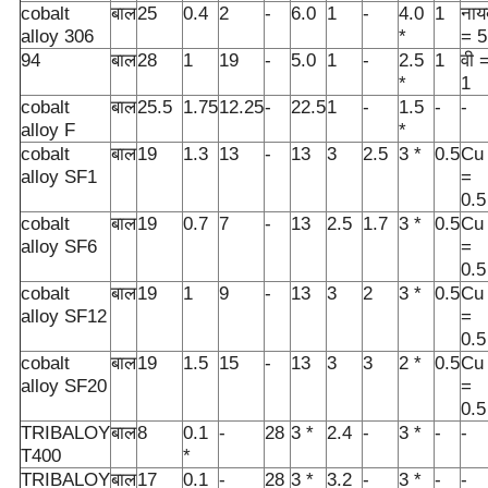
cobalt
बाल
25
0.4
2
-
6.0
1
-
4.0
1
नाय
alloy 306
*
= 5
94
बाल
28
1
19
-
5.0
1
-
2.5
1
वी 
*
1
cobalt
बाल
25.5
1.75
12.25
-
22.5
1
-
1.5
-
-
alloy F
*
cobalt
बाल
19
1.3
13
-
13
3
2.5
3 *
0.5
Cu
alloy SF1
=
0.5
cobalt
बाल
19
0.7
7
-
13
2.5
1.7
3 *
0.5
Cu
alloy SF6
=
0.5
cobalt
बाल
19
1
9
-
13
3
2
3 *
0.5
Cu
alloy SF12
=
0.5
cobalt
बाल
19
1.5
15
-
13
3
3
2 *
0.5
Cu
alloy SF20
=
0.5
TRIBALOY
बाल
8
0.1
-
28
3 *
2.4
-
3 *
-
-
T400
*
TRIBALOY
बाल
17
0.1
-
28
3 *
3.2
-
3 *
-
-