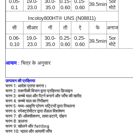
0.05-
19.0-
30.0-
0.15-
0.15-
5or
39.5min
0.1
23.0
35.0
0.60
0.60
मोटे
Incoloy800HT® UNS (N08811)
सी
सीआर
नी
ती
ऐ
फे
अनाज
0.06-
19.0-
30.0-
0.25-
0.25-
5or
39.5min
0.10
23.0
35.0
0.60
0.60
मोटे
आयाम
: चित्र के अनुसार
उत्पादन की प्रक्रिया
चरण 1: आदेश प्राप्त करना।
चरण 2: तकनीकी विभाग द्वारा प्रक्रिया डिजाइन
चरण 3: कच्चे माल और पैटर्न
बनाने और जाँच की खरीद
चरण 4: कच्चे माल का निरीक्षण
चरण 5: मध्य-आवृत्ति प्रेरण भट्टियों द्वारा पिघलना
चरण 6: स्पेक्ट्रोमीटर द्वारा लैडल विश्लेषण
चरण 7: डी-ऑक्सीकरण, लावा हटाने, दोहन
चरण 8: डालना
चरण 9: खोलने और fettling
चरण 10: भूतल और आयामी जाँच