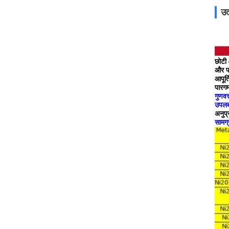
उत
छोटी 
और फल
आपूर्
पारग
गुणवत्
उपलब
अनुप्
सामग्