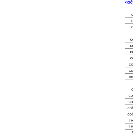
स्टार्
c
c
c
c
c
c
c
co
co
co
c
co
co
co
co
TR
TR