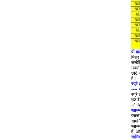
पी बा
मिश्र
संशो
उपयोग
छोटे 
है।
स्प्र
---- 
स्प्र
एक वै
जो चि
प्लाज
प्लाज
सामग्
प्लाज
हैं, 
तालि