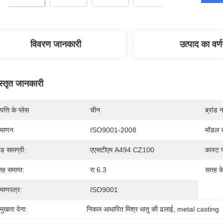
विवरण जानकारी
उत्पाद का वर्
स्तृत जानकारी
पत्ति के प्लेस
चीन
ब्रांड 
रमाणन
ISO9001-2008
मॉडल स
रेड सामग्री:
एएसटीएम A494 CZ100
कास्ट प
ह समाप्त:
रा 6.3
सतह क
रमाणपत्र:
ISO9001
रमुखता देना:
निकल आधारित मिश्र धातु की ढलाई
, 
metal casting