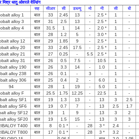
टर मिश्र धातु ओवरले वेल्डिंग
सह
सीआर
सी
डब्ल्यू
मो
नी
सी
बी
obalt alloy 1
बाल
33
2.45
13
-
2.5 *
1
-
obalt alloy 3
बाल
31
2.5
13
-
2.5 *
1
-
obalt alloy 4
बाल
31.5
1
14
-
2.0 *
1
-
बाल
28
1.2
5
-
3.0 *
1
-
obalt alloy 12
बाल
29
1.85
9
-
2.5 *
1
-
obalt alloy 20
बाल
33
2.45
17.5
-
2.5 *
1
-
obalt alloy 21
बाल
27
0.25
-
5.5
2.5 *
1
-
obalt alloy 31
बाल
26
0.5
7.5
-
10.5
1
-
balt alloy 190
बाल
26
3.3
14
-
1.0
1
-
balt alloy 238
बाल
26
0.1
-
3
-
1
-
balt alloy 306
बाल
25
0.4
2
-
6.0
1
-
94
बाल
28
1
19
-
5.0
1
-
obalt alloy F
बाल
25.5
1.75
12.25
-
22.5
1
-
balt alloy SF1
बाल
19
1.3
13
-
13
3
2.5
balt alloy SF6
बाल
19
0.7
7
-
13
2.5
1.7
balt alloy SF12
बाल
19
1
9
-
13
3
2
balt alloy SF20
बाल
19
1.5
15
-
13
3
3
IBALOY T400
बाल
8
0.1 *
-
28
3 *
2.4
-
IBALOY T800
बाल
17
0.1 *
-
28
3 *
3.2
-
DELORO 15
-
-
0.06 *
-
-
बाल
2.0
1.05