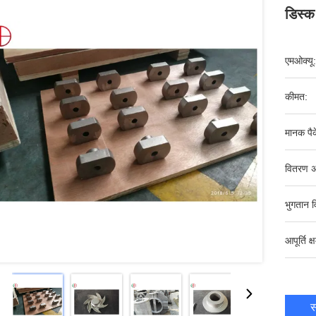
डिस्क
एमओक्यू:
कीमत:
मानक पैक
वितरण अ
भुगतान व
आपूर्ति क्
स