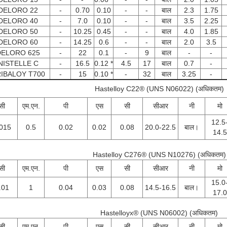
DELORO 22
-
0.70
0.10
-
-
बाल
2.3
1.75
DELORO 40
-
7.0
0.10
-
-
बाल
3.5
2.25
DELORO 50
-
10.25
0.45
-
-
बाल
4.0
1.85
DELORO 60
-
14.25
0.6
-
-
बाल
2.0
3.5
DELORO 625
-
22
0.1
-
9
बाल
-
-
NISTELLE C
-
16.5
0.12 *
4.5
17
बाल
0.7
-
IBALOY T700
-
15
0.10 *
-
32
बाल
3.25
-
Hastelloy C22® (UNS N06022) (अधिकतम)
सी
एम.एन.
पी
एस
सी
सीआर
नी
मो
12.5
015
0.5
0.02
0.02
0.08
20.0-22.5
बाल।
14.5
Hastelloy C276® (UNS N10276) (अधिकतम)
सी
एम.एन.
पी
एस
सी
सीआर
नी
मो
15.0
.01
1
0.04
0.03
0.08
14.5-16.5
बाल।
17.0
Hastelloyx® (UNS N06002) (अधिकतम)
सी
एम.एन.
पी
एस
सी
सीआर
नी
मो