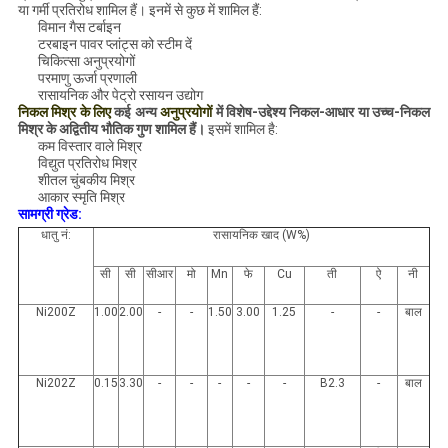
या गर्मी प्रतिरोध शामिल हैं। इनमें से कुछ में शामिल हैं:
विमान गैस टर्बाइन
टरबाइन पावर प्लांट्स को स्टीम दें
चिकित्सा अनुप्रयोगों
परमाणु ऊर्जा प्रणाली
रासायनिक और पेट्रो रसायन उद्योग
निकल मिश्र के लिए
कई अन्य
अनुप्रयोगों
में विशेष-उद्देश्य निकल-आधार या उच्च-निकल
मिश्र के अद्वितीय भौतिक गुण शामिल हैं।
इसमें शामिल है:
कम विस्तार वाले मिश्र
विद्युत प्रतिरोध मिश्र
शीतल चुंबकीय मिश्र
आकार स्मृति मिश्र
सामग्री ग्रेड:
धातु नं:
रासायनिक खाद (W%)
सी
सी
सीआर
मो
Mn
फे
Cu
ती
ऐ
नी
Ni200Z
1.00
2.00
-
-
1.50
3.00
1.25
-
-
बाल
Ni202Z
0.15
3.30
-
-
-
-
-
B2.3
-
बाल