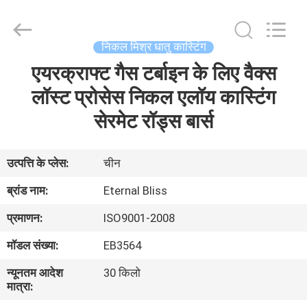
Bliss
Alloy
Casting
&
Forging
निकल मिश्र धातु कास्टिंग
Co.,LTD..
All
एयरक्राफ्ट गैस टर्बाइन के लिए वैक्स
घर
Rights
Reserved.
लॉस्ट प्रोसेस निकल एलॉय कास्टिंग
उत्पादों
सेरमेट रॉड्स बार्स
वीडियो
उत्पत्ति के प्लेस:
चीन
ब्रांड नाम:
Eternal Bliss
हमारे
प्रमाणन:
ISO9001-2008
बारे
मॉडल संख्या:
EB3564
में
न्यूनतम आदेश
30 किलो
मात्रा:
कारखाना