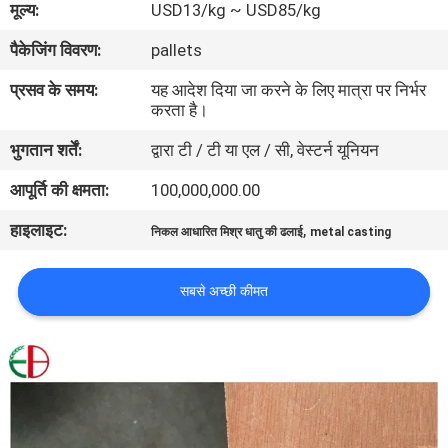
मूल्य:
USD13/kg ~ USD85/kg
भ्रमण
पैकेजिंग विवरण:
pallets
गुणवत्ता
प्रसव के समय:
यह आदेश दिया जा करने के लिए मात्रा पर निर्भर
करता है।
नियंत्रण
भुगतान शर्तें:
द्वारा टी / टी या एल / सी, वेस्टर्न यूनियन
संपर्क
आपूर्ति की क्षमता:
100,000,000.00
करें
हाइलाइट:
,
निकल आधारित मिश्र धातु की ढलाई
metal casting
समाचार
सबसे अच्छी कीमत
एक
उद्धरण
की