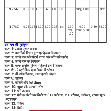
Ni274Z
0.02
0.80
16.00
16.5
1.00
2.00
-
डब्ल्यू: 1.00
-
बाल
Ni278Z
0.08
0.35
19.00
3.00
0.35
बाल
0.30
0.90
0.60
53.00
सह:
नायब: 5.00
1.00
उत्पादन की प्रक्रिया
चरण 1: आदेश प्राप्त करना।
चरण 2: तकनीकी विभाग द्वारा प्रक्रिया डिजाइन
चरण 3: कच्चे माल और पैटर्न
बनाने और जाँच की खरीद
चरण 4: कच्चे माल का निरीक्षण
चरण 5: मध्य-आवृत्ति प्रेरण भट्टियों द्वारा पिघलना
चरण 6: स्पेक्ट्रोमीटर द्वारा लैडल विश्लेषण
चरण 7: डी-ऑक्सीकरण, लावा हटाने, दोहन
चरण 8: डालना
चरण 9: खोलने और fettling
चरण 10: भूतल और आयामी जाँच
चरण 11: गर्मी उपचार
चरण 12: भौतिक संपत्ति का निरीक्षण (UT परीक्षण, MT परीक्षण, कठोरता, प्रभाव मूल्य
)स्ट्रक्चर)
चरण 13: पैकिंग
चरण 14: शिपिंग