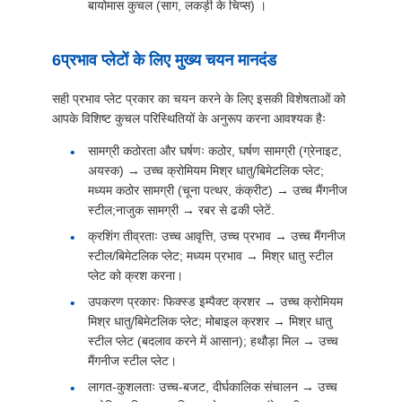
बायोमास कुचल (साग, लकड़ी के चिप्स) ।
6प्रभाव प्लेटों के लिए मुख्य चयन मानदंड
सही प्रभाव प्लेट प्रकार का चयन करने के लिए इसकी विशेषताओं को
आपके विशिष्ट कुचल परिस्थितियों के अनुरूप करना आवश्यक हैः
सामग्री कठोरता और घर्षणः कठोर, घर्षण सामग्री (ग्रेनाइट,
अयस्क) → उच्च क्रोमियम मिश्र धातु/बिमेटलिक प्लेट;
मध्यम कठोर सामग्री (चूना पत्थर, कंक्रीट) → उच्च मैंगनीज
स्टील;नाजुक सामग्री → रबर से ढकी प्लेटें.
क्रशिंग तीव्रताः उच्च आवृत्ति, उच्च प्रभाव → उच्च मैंगनीज
स्टील/बिमेटलिक प्लेट; मध्यम प्रभाव → मिश्र धातु स्टील
प्लेट को क्रश करना।
उपकरण प्रकारः फिक्स्ड इम्पैक्ट क्रशर → उच्च क्रोमियम
मिश्र धातु/बिमेटलिक प्लेट; मोबाइल क्रशर → मिश्र धातु
स्टील प्लेट (बदलाव करने में आसान); हथौड़ा मिल → उच्च
मैंगनीज स्टील प्लेट।
लागत-कुशलताः उच्च-बजट, दीर्घकालिक संचालन → उच्च