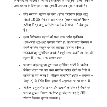
के फायदे को जोड़ती है, जो जटिल पहनने के परिदृश्यों (उच्च प्रभाव +
उच्च घर्षण) के लिए एक लागत प्रभावी समाधान प्रदान करती है।
कोर संरचनाः पहनने की परत (उच्च क्रोमियम मिश्र धातु,
मोटाई 15-30 मिमी) + आधार परत (कार्बन स्टील/मिश्रित
स्टील) मिश्र धातु कास्टिंग तकनीक के माध्यम से बंधा हुआ
है।
मुख्य विशेषताएंः पहनने की परत उच्च घर्षण प्रतिरोध
(एचआरसी 62-66) प्रदान करती है; आधार परत विरूपण से
बचने के लिए मजबूत प्रभाव कठोरता (तन्यता शक्ति ≥
600MPa) सुनिश्चित करती है।पूर्ण उच्च क्रोमियम प्लेट की
तुलना में 30%-50% लागत बचत.
प्रदर्शन हाइलाइट्सः पूर्ण उच्च क्रोमियम प्लेटों के "कठिन
लेकिन भंगुर" दोष और उच्च मैंगनीज स्टील प्लेटों के तेजी से
पहनने से बचा जाता है।मिश्रित सामग्रियों (रॉक + अयस्क +
कंक्रीट) के दीर्घकालिक कुचल में उत्कृष्टता प्राप्त करता है.
विशिष्ट अनुप्रयोगः खनन और खदानों के लिए बड़े पैमाने पर
प्रभाव कुचल; निर्माण अपशिष्ट पुनर्चक्रण लाइनें; सीमेंट
संयंत्र क्लिंकर कुचल उपकरण।