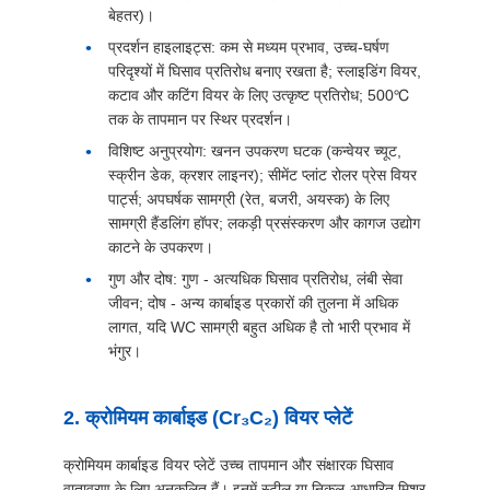
बेहतर)।
प्रदर्शन हाइलाइट्स: कम से मध्यम प्रभाव, उच्च-घर्षण
परिदृश्यों में घिसाव प्रतिरोध बनाए रखता है; स्लाइडिंग वियर,
कटाव और कटिंग वियर के लिए उत्कृष्ट प्रतिरोध; 500℃
तक के तापमान पर स्थिर प्रदर्शन।
विशिष्ट अनुप्रयोग: खनन उपकरण घटक (कन्वेयर च्यूट,
स्क्रीन डेक, क्रशर लाइनर); सीमेंट प्लांट रोलर प्रेस वियर
पार्ट्स; अपघर्षक सामग्री (रेत, बजरी, अयस्क) के लिए
सामग्री हैंडलिंग हॉपर; लकड़ी प्रसंस्करण और कागज उद्योग
काटने के उपकरण।
गुण और दोष: गुण - अत्यधिक घिसाव प्रतिरोध, लंबी सेवा
जीवन; दोष - अन्य कार्बाइड प्रकारों की तुलना में अधिक
लागत, यदि WC सामग्री बहुत अधिक है तो भारी प्रभाव में
भंगुर।
2. क्रोमियम कार्बाइड (Cr₃C₂) वियर प्लेटें
क्रोमियम कार्बाइड वियर प्लेटें उच्च तापमान और संक्षारक घिसाव
वातावरण के लिए अनुकूलित हैं। इनमें स्टील या निकल-आधारित मिश्र