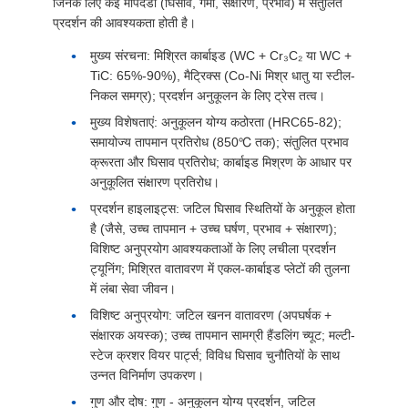
जिनके लिए कई मापदंडों (घिसाव, गर्मी, संक्षारण, प्रभाव) में संतुलित
प्रदर्शन की आवश्यकता होती है।
मुख्य संरचना: मिश्रित कार्बाइड (WC + Cr₃C₂ या WC +
TiC: 65%-90%), मैट्रिक्स (Co-Ni मिश्र धातु या स्टील-
निकल समग्र); प्रदर्शन अनुकूलन के लिए ट्रेस तत्व।
मुख्य विशेषताएं: अनुकूलन योग्य कठोरता (HRC65-82);
समायोज्य तापमान प्रतिरोध (850℃ तक); संतुलित प्रभाव
क्रूरता और घिसाव प्रतिरोध; कार्बाइड मिश्रण के आधार पर
अनुकूलित संक्षारण प्रतिरोध।
प्रदर्शन हाइलाइट्स: जटिल घिसाव स्थितियों के अनुकूल होता
है (जैसे, उच्च तापमान + उच्च घर्षण, प्रभाव + संक्षारण);
विशिष्ट अनुप्रयोग आवश्यकताओं के लिए लचीला प्रदर्शन
ट्यूनिंग; मिश्रित वातावरण में एकल-कार्बाइड प्लेटों की तुलना
में लंबा सेवा जीवन।
विशिष्ट अनुप्रयोग: जटिल खनन वातावरण (अपघर्षक +
संक्षारक अयस्क); उच्च तापमान सामग्री हैंडलिंग च्यूट; मल्टी-
स्टेज क्रशर वियर पार्ट्स; विविध घिसाव चुनौतियों के साथ
उन्नत विनिर्माण उपकरण।
गुण और दोष: गुण - अनुकूलन योग्य प्रदर्शन, जटिल