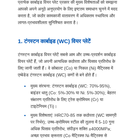
विनती
प्रत्येक कार्बाइड वियर प्लेट प्रकार की मुख्य विशेषताओं को समझना
आपको अपने अनूठे अनुप्रयोग के लिए इष्टतम समाधान चुनने में मदद
करे
करता है, जो कठोर कामकाजी वातावरण में अधिकतम स्थायित्व और
लागत-प्रभावशीलता सुनिश्चित करता है।
साइटमैप
1. टंगस्टन कार्बाइड (WC) वियर प्लेटें
गोपनीयता
टंगस्टन कार्बाइड वियर प्लेटें सबसे आम और उच्च-प्रदर्शन कार्बाइड
वियर प्लेटें हैं, जो अपनी अत्यधिक कठोरता और घिसाव प्रतिरोध के
नीति
लिए जानी जाती हैं। वे कोबाल्ट (Co) या निकल (Ni) मैट्रिक्स में
एम्बेडेड टंगस्टन कार्बाइड (WC) कणों से बने होते हैं।
मुख्य संरचना: टंगस्टन कार्बाइड (WC: 70%-95%),
बाइंडर धातु (Co: 5%-30% या Ni: 5%-30%); बेहतर
संक्षारण प्रतिरोध के लिए ट्रेस क्रोमियम (Cr) या
टाइटेनियम (Ti)।
मुख्य विशेषताएं: HRC70-85 तक कठोरता (WC सामग्री
पर निर्भर); उच्च-क्रोमियम स्टील की तुलना में 5-10 गुना
अधिक घिसाव प्रतिरोध; संपीड़न शक्ति ≥4000MPa;
अच्छा प्रभाव क्रूरता (Co मैट्रिक्स Ni मैट्रिक्स से